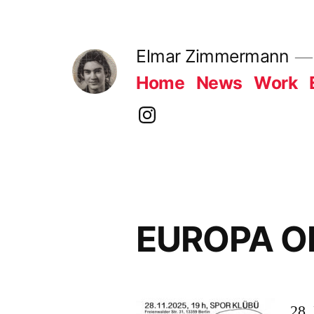
Skip
to
Elmar Zimmermann
content
Home
News
Work
instagram
EUROPA O
28.