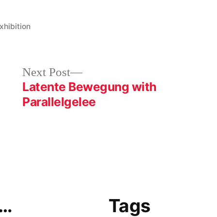
ags:
xhibition
Next
Next Post
post:
Latente Bewegung with
Parallelgelee
r…
Tags