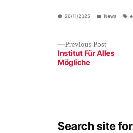
Posted
T
26/11/2025
News
e
in
Post
Previous
Previous Post
post:
Institut Für Alles
navigation
Mögliche
Search site fo