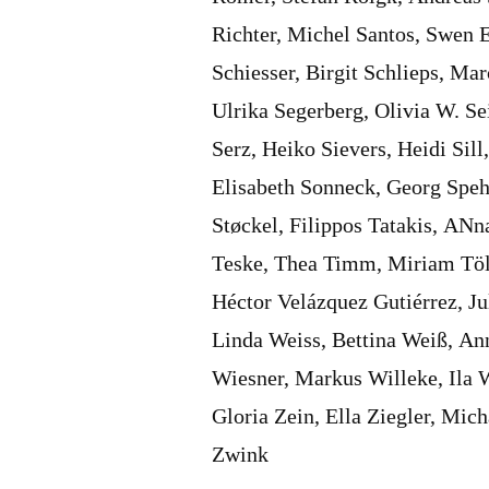
Richter, Michel Santos, Swen E
Schiesser, Birgit Schlieps, Ma
Ulrika Segerberg, Olivia W. Sei
Serz, Heiko Sievers, Heidi Sil
Elisabeth Sonneck, Georg Speh
Støckel, Filippos Tatakis, ANn
Teske, Thea Timm, Miriam Tölk
Héctor Velázquez Gutiérrez, Ju
Linda Weiss, Bettina Weiß, An
Wiesner, Markus Willeke, Ila
Gloria Zein, Ella Ziegler, Mi
Zwink