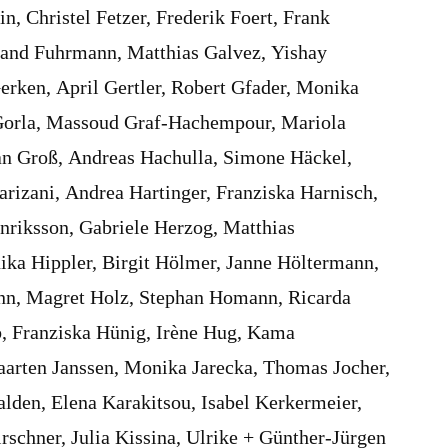
n, Christel Fetzer, Frederik Foert, Frank
land Fuhrmann, Matthias Galvez, Yishay
erken, April Gertler, Robert Gfader, Monika
Gorla, Massoud Graf-Hachempour, Mariola
an Groß, Andreas Hachulla, Simone Häckel,
rizani, Andrea Hartinger, Franziska Harnisch,
riksson, Gabriele Herzog, Matthias
ika Hippler, Birgit Hölmer, Janne Höltermann,
ann, Magret Holz, Stephan Homann, Ricarda
, Franziska Hünig, Irène Hug, Kama
arten Janssen, Monika Jarecka, Thomas Jocher,
lden, Elena Karakitsou, Isabel Kerkermeier,
schner, Julia Kissina, Ulrike + Günther-Jürgen