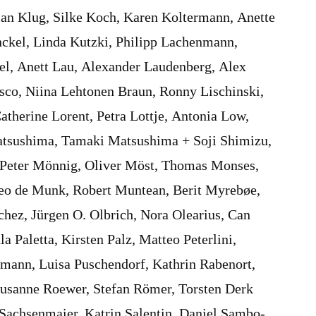
tian Klug, Silke Koch, Karen Koltermann, Anette
ckel, Linda Kutzki, Philipp Lachenmann,
el, Anett Lau, Alexander Laudenberg, Alex
co, Niina Lehtonen Braun, Ronny Lischinski,
Catherine Lorent, Petra Lottje, Antonia Low,
tsushima, Tamaki Matsushima + Soji Shimizu,
, Peter Mönnig, Oliver Möst, Thomas Monses,
Leo de Munk, Robert Muntean, Berit Myrebøe,
hez, Jürgen O. Olbrich, Nora Olearius, Can
a Paletta, Kirsten Palz, Matteo Peterlini,
hmann, Luisa Puschendorf, Kathrin Rabenort,
 Susanne Roewer, Stefan Römer, Torsten Derk
Sachsenmaier, Katrin Salentin, Daniel Sambo-